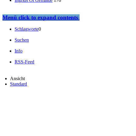
Ingrids Öl Gemälde
176
Menü
click to expand contents
Schlagworte
0
Suchen
Info
RSS-Feed
Ansicht
Standard