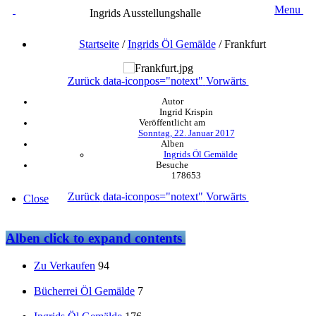
Menu
Ingrids Ausstellungshalle
Startseite
/
Ingrids Öl Gemälde
/
Frankfurt
Zurück
data-iconpos="notext"
Vorwärts
Autor
Ingrid Krispin
Veröffentlicht am
Sonntag, 22. Januar 2017
Alben
Ingrids Öl Gemälde
Besuche
178653
Zurück
data-iconpos="notext"
Vorwärts
Close
Alben
click to expand contents
Zu Verkaufen
94
Bücherrei Öl Gemälde
7