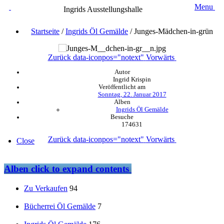
Menu
Ingrids Ausstellungshalle
Startseite
/
Ingrids Öl Gemälde
/
Junges-Mädchen-in-grün
Zurück
data-iconpos="notext"
Vorwärts
Autor
Ingrid Krispin
Veröffentlicht am
Sonntag, 22. Januar 2017
Alben
Ingrids Öl Gemälde
Besuche
174631
Zurück
data-iconpos="notext"
Vorwärts
Close
Alben
click to expand contents
Zu Verkaufen
94
Bücherrei Öl Gemälde
7