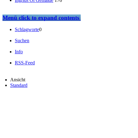
Ingrids Öl Gemälde
176
Menü
click to expand contents
Schlagworte
0
Suchen
Info
RSS-Feed
Ansicht
Standard