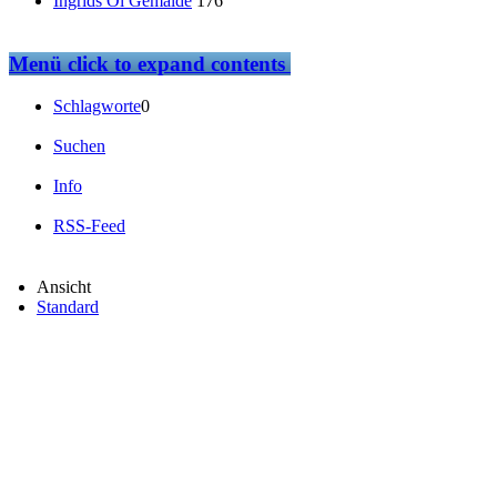
Ingrids Öl Gemälde
176
Menü
click to expand contents
Schlagworte
0
Suchen
Info
RSS-Feed
Ansicht
Standard