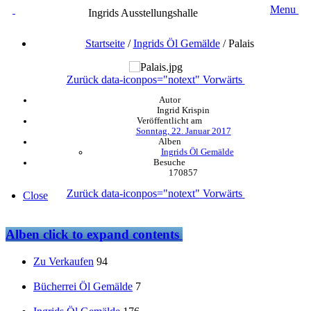
Menu
Ingrids Ausstellungshalle
Startseite
/
Ingrids Öl Gemälde
/
Palais
Zurück
data-iconpos="notext"
Vorwärts
Autor
Ingrid Krispin
Veröffentlicht am
Sonntag, 22. Januar 2017
Alben
Ingrids Öl Gemälde
Besuche
170857
Zurück
data-iconpos="notext"
Vorwärts
Close
Alben
click to expand contents
Zu Verkaufen
94
Bücherrei Öl Gemälde
7