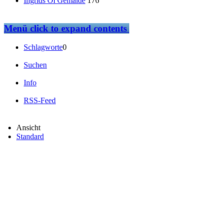
Ingrids Öl Gemälde
176
Menü
click to expand contents
Schlagworte
0
Suchen
Info
RSS-Feed
Ansicht
Standard