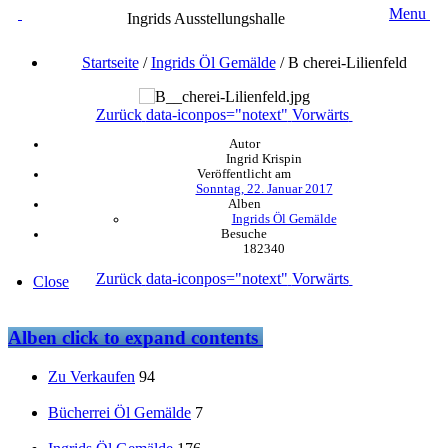
Menu
Ingrids Ausstellungshalle
Startseite
/
Ingrids Öl Gemälde
/
B cherei-Lilienfeld
Zurück
data-iconpos="notext"
Vorwärts
Autor
Ingrid Krispin
Veröffentlicht am
Sonntag, 22. Januar 2017
Alben
Ingrids Öl Gemälde
Besuche
182340
Zurück
data-iconpos="notext"
Vorwärts
Close
Alben
click to expand contents
Zu Verkaufen
94
Bücherrei Öl Gemälde
7