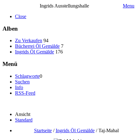
Ingrids Ausstellungshalle
Menu
Close
Alben
Zu Verkaufen
94
Bücherrei Öl Gemälde
7
Ingrids Öl Gemälde
176
Menü
Schlagworte
0
Suchen
Info
RSS-Feed
Ansicht
Standard
Startseite
/
Ingrids Öl Gemälde
/
Taj-Mahal