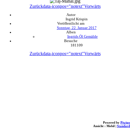
Zurück
data-iconpos="notext"
Vorwärts
Autor
Ingrid Krispin
Veröffentlicht am
Sonntag, 22. Januar 2017
Alben
Ingrids Öl Gemälde
Besuche
181109
Zurück
data-iconpos="notext"
Vorwärts
Powered by
Piwigo
Ansicht :
Mobil
|
Standard