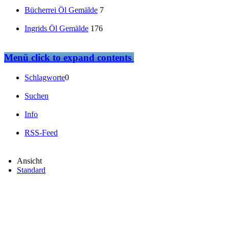
Bücherrei Öl Gemälde
7
Ingrids Öl Gemälde
176
Menü
click to expand contents
Schlagworte
0
Suchen
Info
RSS-Feed
Ansicht
Standard