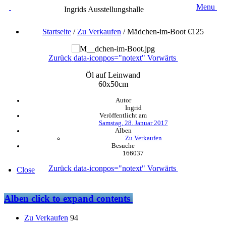
Menu
Ingrids Ausstellungshalle
Startseite
/
Zu Verkaufen
/
Mädchen-im-Boot €125
Zurück
data-iconpos="notext"
Vorwärts
Öl auf Leinwand
60x50cm
Autor
Ingrid
Veröffentlicht am
Samstag, 28. Januar 2017
Alben
Zu Verkaufen
Besuche
166037
Zurück
data-iconpos="notext"
Vorwärts
Close
Alben
click to expand contents
Zu Verkaufen
94