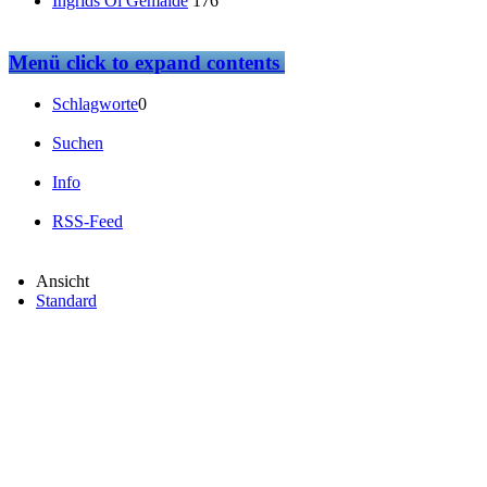
Ingrids Öl Gemälde
176
Menü
click to expand contents
Schlagworte
0
Suchen
Info
RSS-Feed
Ansicht
Standard