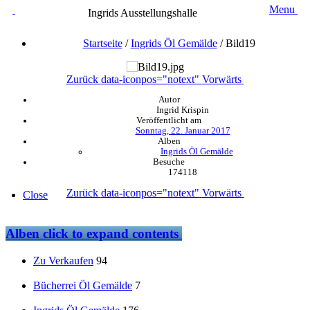
Menu
Ingrids Ausstellungshalle
Startseite
/
Ingrids Öl Gemälde
/
Bild19
Zurück
data-iconpos="notext"
Vorwärts
Autor
Ingrid Krispin
Veröffentlicht am
Sonntag, 22. Januar 2017
Alben
Ingrids Öl Gemälde
Besuche
174118
Zurück
data-iconpos="notext"
Vorwärts
Close
Alben
click to expand contents
Zu Verkaufen
94
Bücherrei Öl Gemälde
7