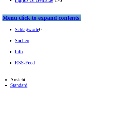
Ingrids Öl Gemälde
176
Menü
click to expand contents
Schlagworte
0
Suchen
Info
RSS-Feed
Ansicht
Standard