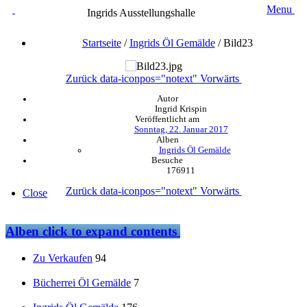
Menu
Ingrids Ausstellungshalle
Startseite
/
Ingrids Öl Gemälde
/
Bild23
Zurück
data-iconpos="notext"
Vorwärts
Autor
Ingrid Krispin
Veröffentlicht am
Sonntag, 22. Januar 2017
Alben
Ingrids Öl Gemälde
Besuche
176911
Zurück
data-iconpos="notext"
Vorwärts
Close
Alben
click to expand contents
Zu Verkaufen
94
Bücherrei Öl Gemälde
7