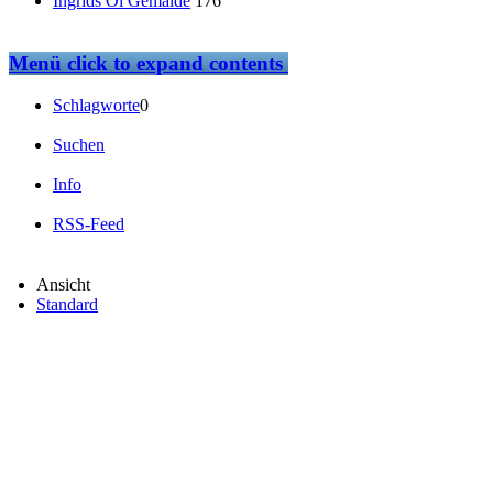
Ingrids Öl Gemälde
176
Menü
click to expand contents
Schlagworte
0
Suchen
Info
RSS-Feed
Ansicht
Standard