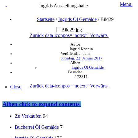
Menu
Ingrids Ausstellungshalle
Startseite
/
Ingrids Öl Gemälde
/
Bild29
Zurück
data-iconpos="notext"
Vorwärts
Autor
Ingrid Krispin
Veröffentlicht am
Sonntag, 22. Januar 2017
Alben
Ingrids Öl Gemälde
Besuche
172811
Zurück
data-iconpos="notext"
Vorwärts
Close
Alben
click to expand contents
Zu Verkaufen
94
Bücherrei Öl Gemälde
7