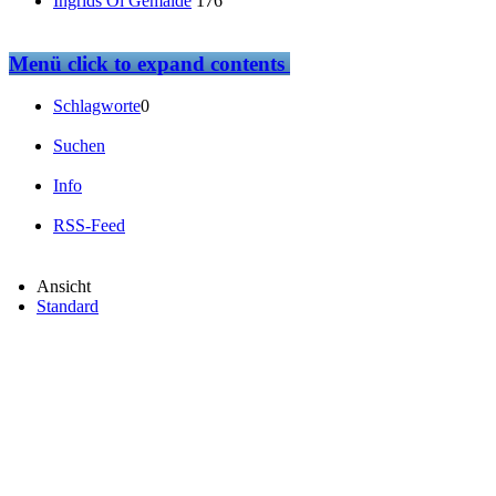
Ingrids Öl Gemälde
176
Menü
click to expand contents
Schlagworte
0
Suchen
Info
RSS-Feed
Ansicht
Standard