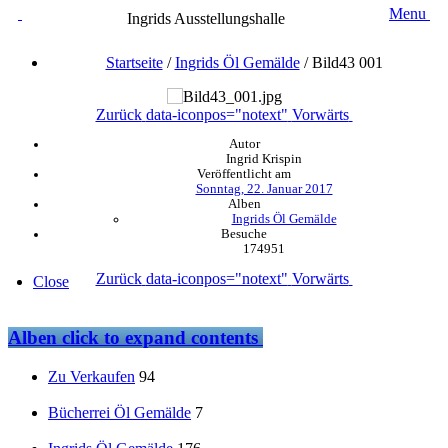
Menu
Ingrids Ausstellungshalle
Startseite
/
Ingrids Öl Gemälde
/
Bild43 001
Zurück
data-iconpos="notext"
Vorwärts
Autor
Ingrid Krispin
Veröffentlicht am
Sonntag, 22. Januar 2017
Alben
Ingrids Öl Gemälde
Besuche
174951
Zurück
data-iconpos="notext"
Vorwärts
Close
Alben
click to expand contents
Zu Verkaufen
94
Bücherrei Öl Gemälde
7